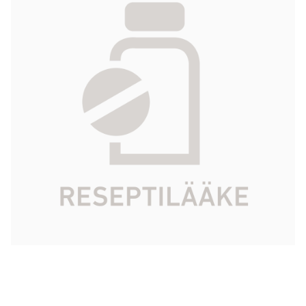
inj-/inf, liuos 10x10 ml
138,81 €
Tuotekoodi
166519
Pakkauskoko
10x10 ml
Tarkista Kela-korvattavuus
Aloita reseptitilaus