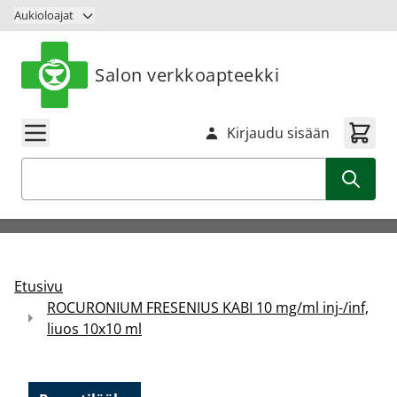
Siirry sisältöön
Aukioloajat
Salon verkkoapteekki
Kirjaudu sisään
Haku
Etusivu
ROCURONIUM FRESENIUS KABI 10 mg/ml inj-/inf,
liuos 10x10 ml