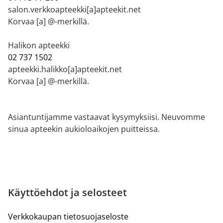
salon.verkkoapteekki[a]apteekit.net
Korvaa [a] @-merkillä.
Halikon apteekki
02 737 1502
apteekki.halikko[a]apteekit.net
Korvaa [a] @-merkillä.
Asiantuntijamme vastaavat kysymyksiisi. Neuvomme
sinua apteekin aukioloaikojen puitteissa.
Käyttöehdot ja selosteet
Verkkokaupan tietosuojaseloste