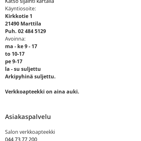
Katso sijainti kartalla
Käyntiosoite:
Kirkkotie 1
21490 Marttila
Puh. 02 484 5129
Avoinna:
ma - ke 9 - 17
to 10-17
pe 9-17
la - su suljettu
Arkipyhinä suljettu.
Verkkoapteekki on aina auki.
Asiakaspalvelu
Salon verkkoapteekki
044 73 77 200