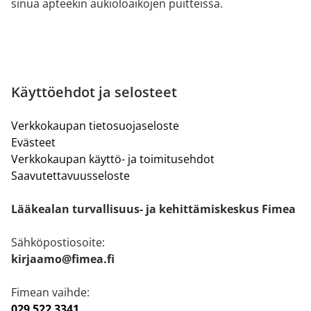
sinua apteekin aukioloaikojen puitteissa.
Käyttöehdot ja selosteet
Verkkokaupan tietosuojaseloste
Evästeet
Verkkokaupan käyttö- ja toimitusehdot
Saavutettavuusseloste
Lääkealan turvallisuus- ja kehittämiskeskus Fimea
Sähköpostiosoite:
kirjaamo@fimea.fi
Fimean vaihde:
029 522 3341