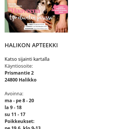
HALIKON APTEEKKI
Katso sijainti kartalla
Käyntiosoite:
Prismantie 2
24800 Halikko
Avoinna:
ma - pe 8 - 20
la 9 - 18
su 11 - 17
Poikkeukset:
pe 19.6. klo 9-13