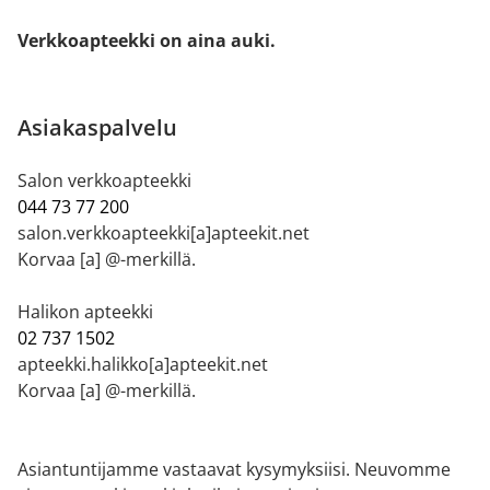
Verkkoapteekki on aina auki.
Asiakaspalvelu
Salon verkkoapteekki
044 73 77 200
salon.verkkoapteekki[a]apteekit.net
Korvaa [a] @-merkillä.
Halikon apteekki
02 737 1502
apteekki.halikko[a]apteekit.net
Korvaa [a] @-merkillä.
Asiantuntijamme vastaavat kysymyksiisi. Neuvomme