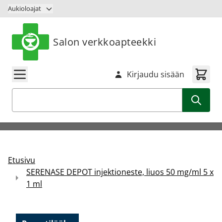
Siirry sisältöön
Aukioloajat
Salon verkkoapteekki
Kirjaudu sisään
Haku
Etusivu
SERENASE DEPOT injektioneste, liuos 50 mg/ml 5 x
1 ml