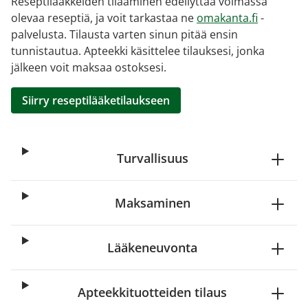
Reseptilääkkeiden tilaaminen edellyttää voimassa
olevaa reseptiä, ja voit tarkastaa ne
omakanta.fi
-
palvelusta. Tilausta varten sinun pitää ensin
tunnistautua. Apteekki käsittelee tilauksesi, jonka
jälkeen voit maksaa ostoksesi.
Siirry reseptilääketilaukseen
Turvallisuus
Maksaminen
Lääkeneuvonta
Apteekkituotteiden tilaus