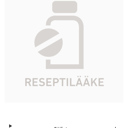
mg/ml 5 x 1 ml
44,45 €
Tuotekoodi
541490
Vaikuttava aine
haloperidolidekanoaatti
Pakkauskoko
5 x 1 ml
Markkinoija
Essential Pharma Ltd.
Tarkista Kela-korvattavuus
Aloita reseptitilaus