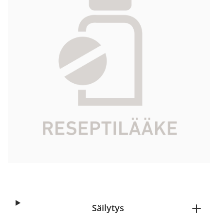
10,93 €
Tuotekoodi
027933
Vaikuttava aine
ketiapiinifumaraatti
Pakkauskoko
10 fol
Markkinoija
Cheplapharm Arzneimittel GmbH
Tarkista Kela-korvattavuus
Aloita reseptitilaus
Säilytys