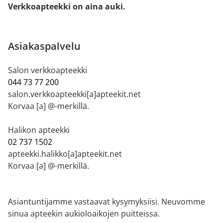
Verkkoapteekki on aina auki.
Asiakaspalvelu
Salon verkkoapteekki
044 73 77 200
salon.verkkoapteekki[a]apteekit.net
Korvaa [a] @-merkillä.
Halikon apteekki
02 737 1502
apteekki.halikko[a]apteekit.net
Korvaa [a] @-merkillä.
Asiantuntijamme vastaavat kysymyksiisi. Neuvomme
sinua apteekin aukioloaikojen puitteissa.