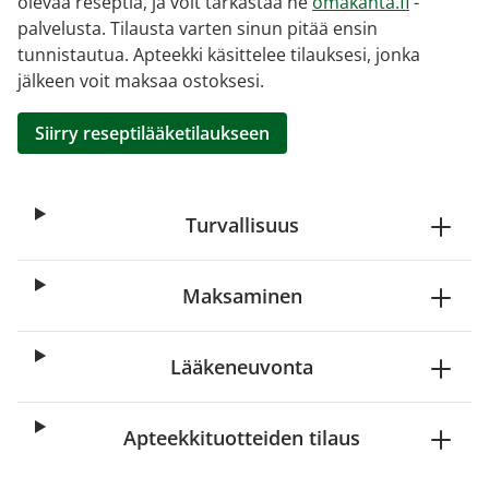
olevaa reseptiä, ja voit tarkastaa ne
omakanta.fi
-
palvelusta. Tilausta varten sinun pitää ensin
tunnistautua. Apteekki käsittelee tilauksesi, jonka
jälkeen voit maksaa ostoksesi.
Siirry reseptilääketilaukseen
Turvallisuus
Maksaminen
Lääkeneuvonta
Apteekkituotteiden tilaus