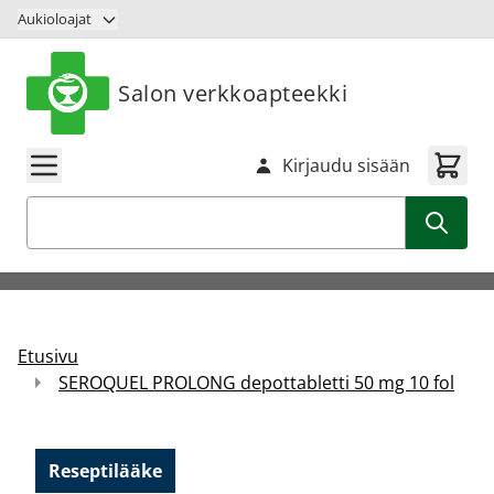
Siirry sisältöön
Aukioloajat
Salon verkkoapteekki
Kirjaudu sisään
Haku
Etusivu
SEROQUEL PROLONG depottabletti 50 mg 10 fol
Reseptilääke