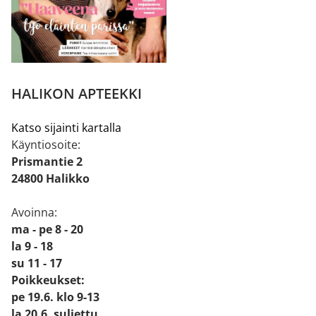
HALIKON APTEEKKI
Katso sijainti kartalla
Käyntiosoite:
Prismantie 2
24800 Halikko
Avoinna:
ma - pe 8 - 20
la 9 - 18
su 11 - 17
Poikkeukset:
pe 19.6. klo 9-13
la 20.6. suljettu