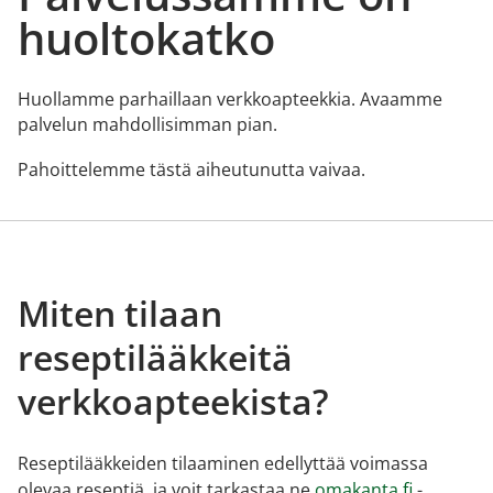
huoltokatko
Huollamme parhaillaan verkkoapteekkia. Avaamme
palvelun mahdollisimman pian.
Pahoittelemme tästä aiheutunutta vaivaa.
Miten tilaan
reseptilääkkeitä
verkkoapteekista?
Reseptilääkkeiden tilaaminen edellyttää voimassa
olevaa reseptiä, ja voit tarkastaa ne
omakanta.fi
-