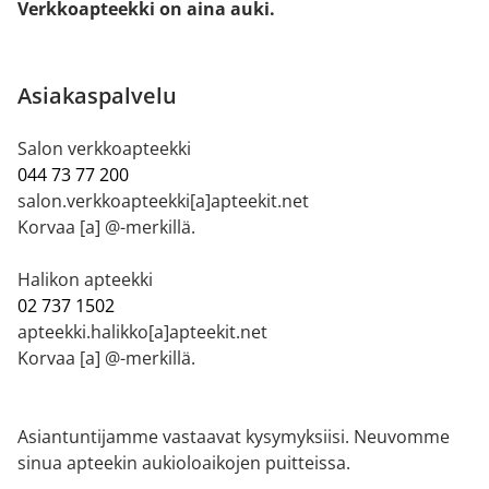
Verkkoapteekki on aina auki.
Asiakaspalvelu
Salon verkkoapteekki
044 73 77 200
salon.verkkoapteekki[a]apteekit.net
Korvaa [a] @-merkillä.
Halikon apteekki
02 737 1502
apteekki.halikko[a]apteekit.net
Korvaa [a] @-merkillä.
Asiantuntijamme vastaavat kysymyksiisi. Neuvomme
sinua apteekin aukioloaikojen puitteissa.