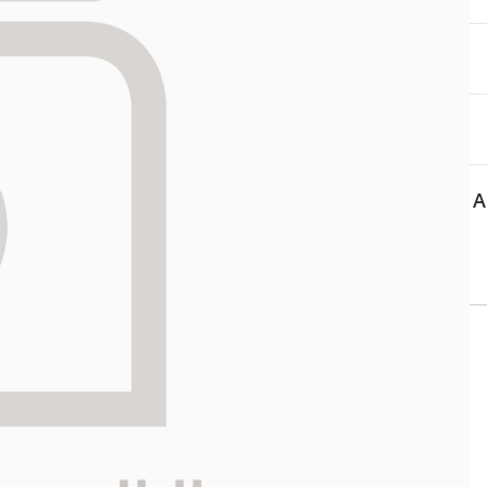
aa reseptiä, ja voit
 sinun pitää ensin
lkeen voit maksaa ostoksesi.
A
 APTEEKKI
Asiakaspalvelu
ti kartalla
Salon verkkoapteekki