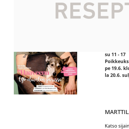
Käyntiosoit
Prismanti
24800 Hal
Avoinna:
ma - pe 8 -
la 9 - 18
su 11 - 17
Poikkeuks
pe 19.6. kl
la 20.6. su
MARTTIL
Katso sijain