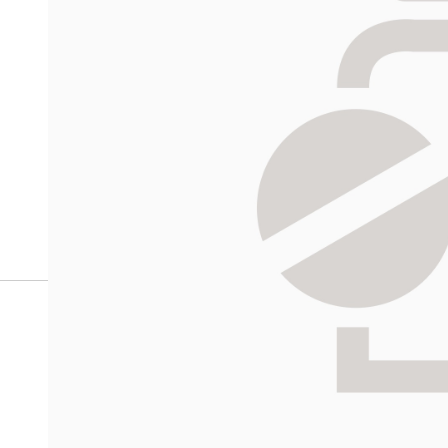
verkkoapteekista?
Reseptilääkkeiden tilaaminen edellyttää voimassa olev
tarkastaa ne
omakanta.fi
-palvelusta. Tilausta varten
tunnistautua. Apteekki käsittelee tilauksesi, jonka jä
Siirry reseptilääketilaukseen
HALIKON
Katso sijain