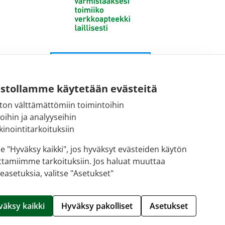
ustollamme käytetään evästeitä
ton välttämättömiin toimintoihin
toihin ja analyyseihin
inointitarkoituksiin
se "Hyväksy kaikki", jos hyväksyt evästeiden käytön
ttamiimme tarkoituksiin. Jos haluat muuttaa
easetuksia, valitse "Asetukset"
Hallitse evästeitä
väksy kaikki
Hyväksy pakolliset
Asetukset