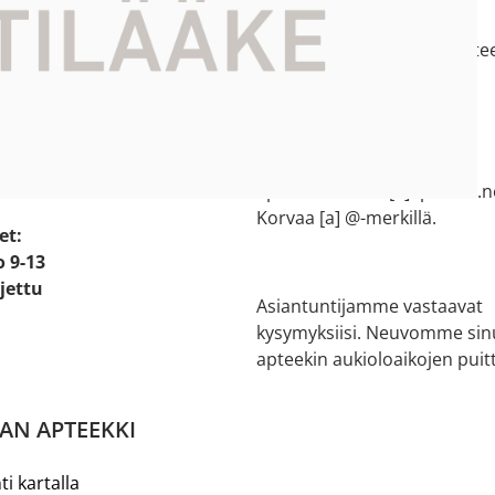
e:
044 73 77 200
e 2
salon.verkkoapteekki[a]aptee
ikko
Korvaa [a] @-merkillä.
Halikon apteekki
 20
02 737 1502
apteekki.halikko[a]apteekit.n
Korvaa [a] @-merkillä.
et:
o 9-13
ljettu
Asiantuntijamme vastaavat
kysymyksiisi. Neuvomme sin
apteekin aukioloaikojen puitt
AN APTEEKKI
ti kartalla