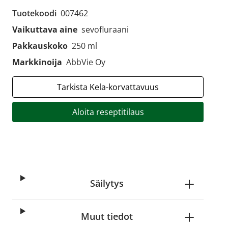
Tuotekoodi
007462
Vaikuttava aine
sevofluraani
Pakkauskoko
250 ml
Markkinoija
AbbVie Oy
Tarkista Kela-korvattavuus
Aloita reseptitilaus
Säilytys
Muut tiedot