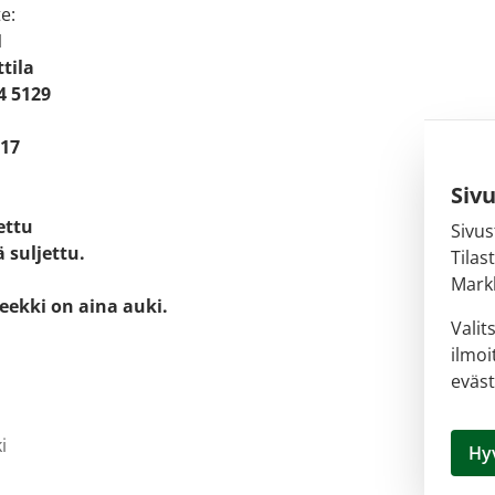
e:
1
tila
4 5129
 17
Siv
jettu
Sivus
 suljettu.
Tilas
Markk
eekki on aina auki.
Valit
ilmoi
eväst
i
Hy