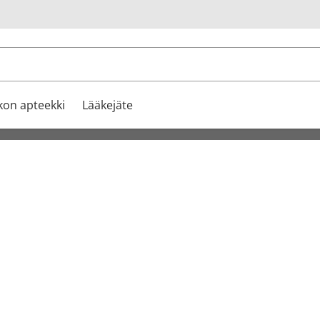
u
kon apteekki
Lääkejäte