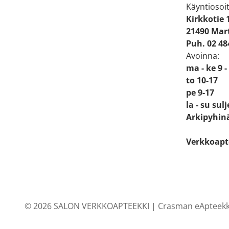
Käyntiosoit
Kirkkotie 
21490 Mart
Puh. 02 48
Avoinna:
ma - ke 9 -
to 10-17
pe 9-17
la - su sul
Arkipyhinä
Verkkoapt
© 2026 SALON VERKKOAPTEEKKI |
Crasman eApteekk