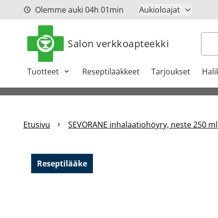
Siirry sisältöön
Olemme auki
04h
01min
Aukioloajat
Hak
Salon verkkoapteekki
Tuotteet
Reseptilääkkeet
Tarjoukset
Hali
Etusivu
SEVORANE inhalaatiohöyry, neste 250 ml
Reseptilääke