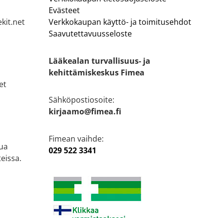
Evästeet
kit.net
Verkkokaupan käyttö- ja toimitusehdot
Saavutettavuusseloste
Lääkealan turvallisuus- ja
kehittämiskeskus Fimea
et
Sähköpostiosoite:
kirjaamo@fimea.fi
Fimean vaihde:
ua
029 522 3341
eissa.