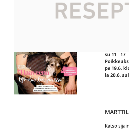
Käyntiosoit
Prismanti
24800 Hal
Avoinna:
ma - pe 8 -
la 9 - 18
su 11 - 17
Poikkeuks
pe 19.6. kl
la 20.6. su
MARTTIL
Katso sijain