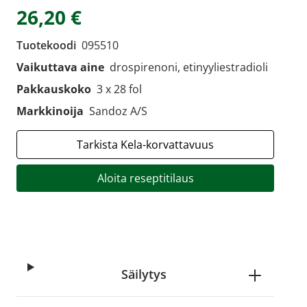
26,20 €
Tuotekoodi
095510
Vaikuttava aine
drospirenoni, etinyyliestradioli
Pakkauskoko
3 x 28 fol
Markkinoija
Sandoz A/S
Tarkista Kela-korvattavuus
Aloita reseptitilaus
Säilytys