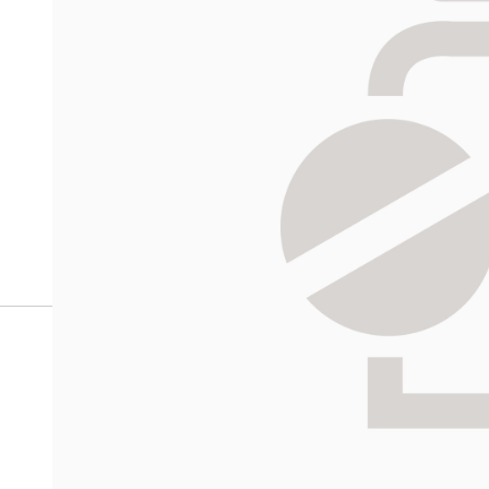
verkkoapteekista?
Reseptilääkkeiden tilaaminen edellyttää voimassa olev
tarkastaa ne
omakanta.fi
-palvelusta. Tilausta varten
tunnistautua. Apteekki käsittelee tilauksesi, jonka jä
Siirry reseptilääketilaukseen
HALIKON
Katso sijain