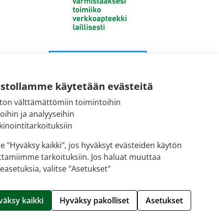
ustollamme käytetään evästeitä
ton välttämättömiin toimintoihin
toihin ja analyyseihin
inointitarkoituksiin
se "Hyväksy kaikki", jos hyväksyt evästeiden käytön
ttamiimme tarkoituksiin. Jos haluat muuttaa
easetuksia, valitse "Asetukset"
Hallitse evästeitä
väksy kaikki
Hyväksy pakolliset
Asetukset