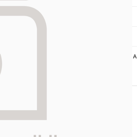
aa reseptiä, ja voit
 sinun pitää ensin
lkeen voit maksaa ostoksesi.
A
 APTEEKKI
Asiakaspalvelu
ti kartalla
Salon verkkoapteekki