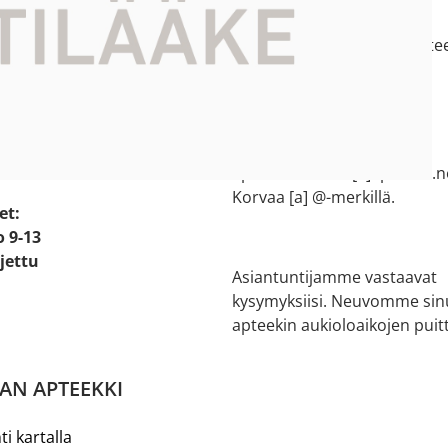
e:
044 73 77 200
e 2
salon.verkkoapteekki[a]aptee
ikko
Korvaa [a] @-merkillä.
Halikon apteekki
 20
02 737 1502
apteekki.halikko[a]apteekit.n
Korvaa [a] @-merkillä.
et:
o 9-13
ljettu
Asiantuntijamme vastaavat
kysymyksiisi. Neuvomme sin
apteekin aukioloaikojen puitt
AN APTEEKKI
ti kartalla