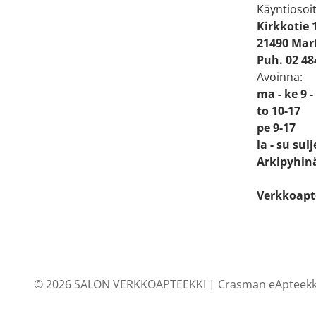
Käyntiosoit
Kirkkotie 
21490 Mart
Puh. 02 48
Avoinna:
ma - ke 9 -
to 10-17
pe 9-17
la - su sul
Arkipyhinä
Verkkoapt
© 2026 SALON VERKKOAPTEEKKI |
Crasman eApteekk