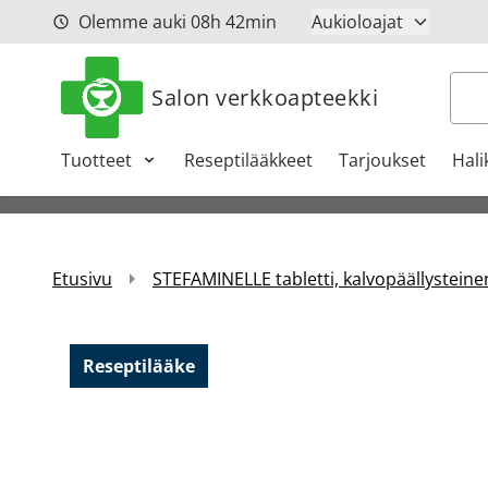
Siirry sisältöön
Olemme auki
08h
42min
Aukioloajat
Hak
Salon verkkoapteekki
Tuotteet
Reseptilääkkeet
Tarjoukset
Hali
Etusivu
STEFAMINELLE tabletti, kalvopäällysteinen
Reseptilääke