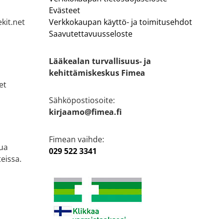
Evästeet
kit.net
Verkkokaupan käyttö- ja toimitusehdot
Saavutettavuusseloste
Lääkealan turvallisuus- ja
kehittämiskeskus Fimea
et
Sähköpostiosoite:
kirjaamo@fimea.fi
Fimean vaihde:
ua
029 522 3341
eissa.