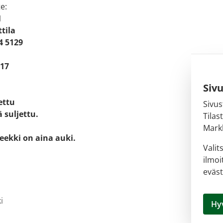
e:
1
tila
4 5129
 17
Siv
jettu
Sivus
 suljettu.
Tilas
Markk
eekki on aina auki.
Valit
ilmoi
eväst
i
Hy