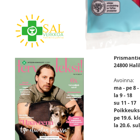
HALIKON
Katso sijain
Käyntiosoit
Prismanti
24800 Hal
Avoinna:
ma - pe 8 -
la 9 - 18
su 11 - 17
Poikkeuks
pe 19.6. kl
la 20.6. su