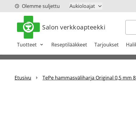
Siirry sisältöön
Olemme suljettu
Aukioloajat
Hak
Salon verkkoapteekki
Tuotteet
Reseptilääkkeet
Tarjoukset
Hali
Etusivu
TePe hammasväliharja Original 0,5 mm 8