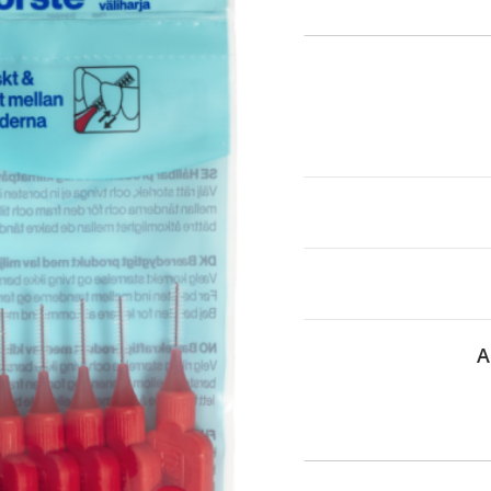
itä
aa reseptiä, ja voit
 sinun pitää ensin
lkeen voit maksaa ostoksesi.
A