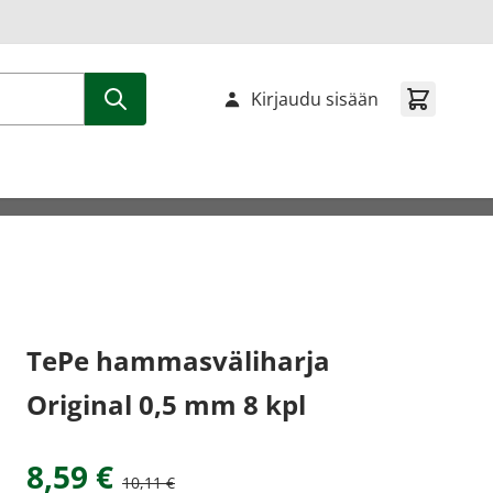
Kirjaudu sisään
TePe hammasväliharja
Original 0,5 mm 8 kpl
8,59 €
10,11 €