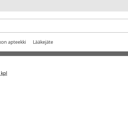
u
kon apteekki
Lääkejäte
 kpl