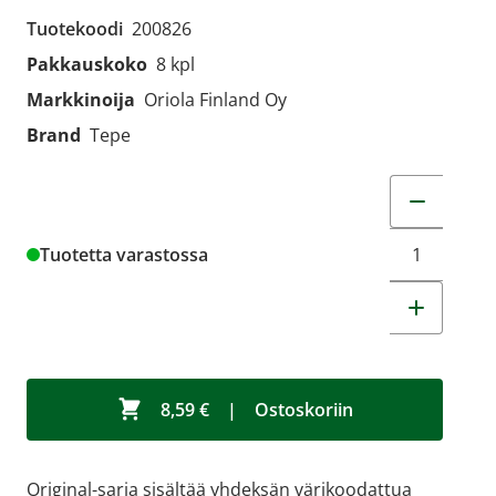
Tuotekoodi
200826
Pakkauskoko
8 kpl
Markkinoija
Oriola Finland Oy
Brand
Tepe
Muuta tuot
Tuotetta varastossa
8,59 €
|
Ostoskoriin
Original-sarja sisältää yhdeksän värikoodattua