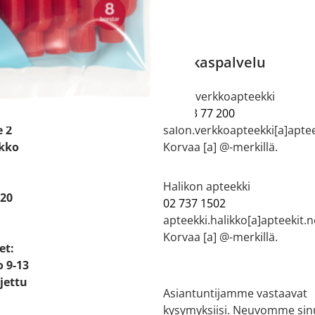
 APTEEKKI
Asiakaspalvelu
ti kartalla
Salon verkkoapteekki
e:
044 73 77 200
e 2
salon.verkkoapteekki[a]aptee
ikko
Korvaa [a] @-merkillä.
Halikon apteekki
 20
02 737 1502
apteekki.halikko[a]apteekit.n
Korvaa [a] @-merkillä.
et:
o 9-13
ljettu
Asiantuntijamme vastaavat
kysymyksiisi. Neuvomme sin