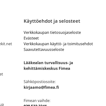
Käyttöehdot ja selosteet
Verkkokaupan tietosuojaseloste
Evästeet
kit.net
Verkkokaupan käyttö- ja toimitusehdot
Saavutettavuusseloste
Lääkealan turvallisuus- ja
kehittämiskeskus Fimea
et
Sähköpostiosoite:
kirjaamo@fimea.fi
Fimean vaihde:
ua