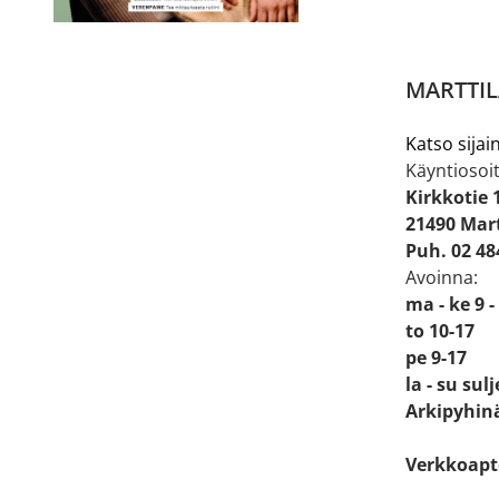
MARTTIL
Katso sijain
Käyntiosoit
Kirkkotie 
21490 Mart
Puh. 02 48
Avoinna:
ma - ke 9 -
to 10-17
pe 9-17
la - su sul
Arkipyhinä
Verkkoapt