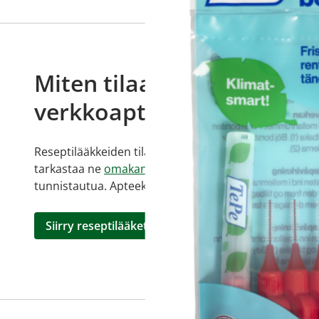
Miten tilaan reseptilääkke
verkkoapteekista?
Reseptilääkkeiden tilaaminen edellyttää voimassa olev
tarkastaa ne
omakanta.fi
-palvelusta. Tilausta varten
tunnistautua. Apteekki käsittelee tilauksesi, jonka jä
Siirry reseptilääketilaukseen