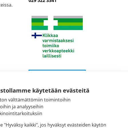
029 522 3341
eissa.
ustollamme käytetään evästeitä
ton välttämättömiin toimintoihin
toihin ja analyyseihin
inointitarkoituksiin
se "Hyväksy kaikki", jos hyväksyt evästeiden käytön