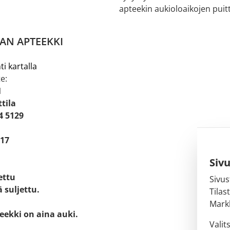
apteekin aukioloaikojen puitt
AN APTEEKKI
ti kartalla
e:
1
tila
4 5129
 17
Siv
jettu
Sivus
 suljettu.
Tilas
Markk
eekki on aina auki.
Valit