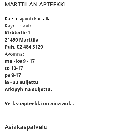
MARTTILAN APTEEKKI
Katso sijainti kartalla
Käyntiosoite:
Kirkkotie 1
21490 Marttila
Puh. 02 484 5129
Avoinna:
ma - ke 9 - 17
to 10-17
pe 9-17
la - su suljettu
Arkipyhinä suljettu.
Verkkoapteekki on aina auki.
Asiakaspalvelu