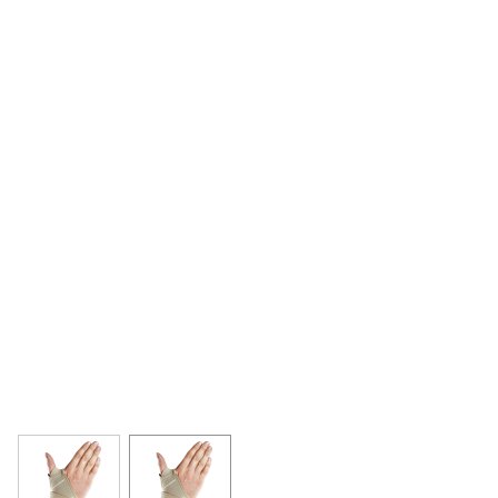
View larger image
View larger image