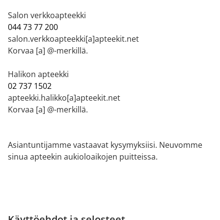
Salon verkkoapteekki
044 73 77 200
salon.verkkoapteekki[a]apteekit.net
Korvaa [a] @-merkillä.
Halikon apteekki
02 737 1502
apteekki.halikko[a]apteekit.net
Korvaa [a] @-merkillä.
Asiantuntijamme vastaavat kysymyksiisi. Neuvomme
sinua apteekin aukioloaikojen puitteissa.
Käyttöehdot ja selosteet