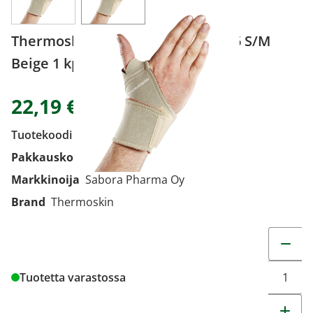
Thermoskin Wrist Wrap Uni 84226 S/M
Beige 1 kpl
22,19 €
Tuotekoodi
9242307
Pakkauskoko
1 kpl
Markkinoija
Sabora Pharma Oy
Brand
Thermoskin
Muuta t
Tuotetta varastossa