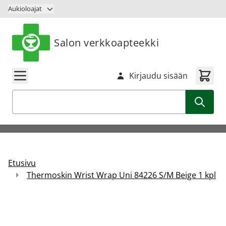
Siirry sisältöön
Aukioloajat
Salon verkkoapteekki
Kirjaudu sisään
Haku
Etusivu
Thermoskin Wrist Wrap Uni 84226 S/M Beige 1 kpl