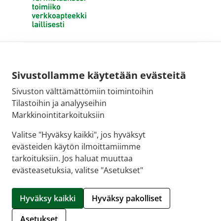
Sivustollamme käytetään evästeitä
Sivuston välttämättömiin toimintoihin
Tilastoihin ja analyyseihin
Markkinointitarkoituksiin
Valitse "Hyväksy kaikki", jos hyväksyt
evästeiden käytön ilmoittamiimme
tarkoituksiin. Jos haluat muuttaa
evästeasetuksia, valitse "Asetukset"
© 2026 SALON VERKKOAPTEEKKI |
Crasman eApteekki
Hyväksy kaikki
Hyväksy pakolliset
Hallitse evästeitä
Asetukset