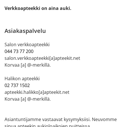
Verkkoapteekki on aina auki.
Asiakaspalvelu
Salon verkkoapteekki
044 73 77 200
salon.verkkoapteekki[a]apteekit.net
Korvaa [a] @-merkillä.
Halikon apteekki
02 737 1502
apteekki.halikko[a]apteekit.net
Korvaa [a] @-merkillä.
Asiantuntijamme vastaavat kysymyksiisi. Neuvomme
sinua apteekin aukioloaikojen puitteissa.