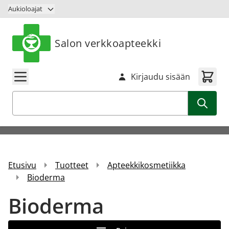
Siirry sisältöön
Aukioloajat
Salon verkkoapteekki
Kirjaudu sisään
Haku
Etusivu
Tuotteet
Apteekkikosmetiikka
Bioderma
Bioderma