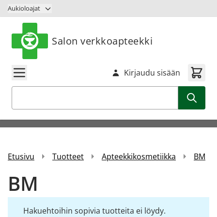
Siirry sisältöön
Aukioloajat
Salon verkkoapteekki
Kirjaudu sisään
Haku
Etusivu
Tuotteet
Apteekkikosmetiikka
BM
BM
Hakuehtoihin sopivia tuotteita ei löydy.