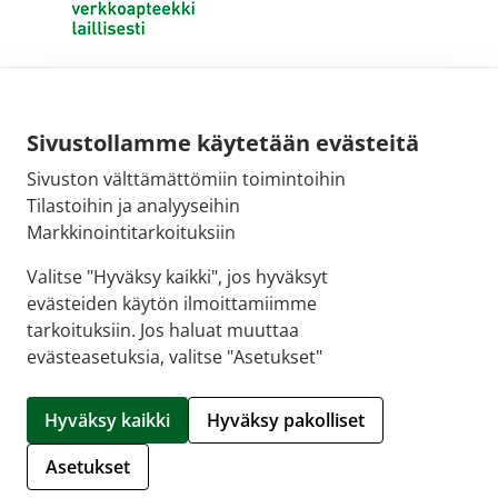
Sivustollamme käytetään evästeitä
Sivuston välttämättömiin toimintoihin
Tilastoihin ja analyyseihin
Markkinointitarkoituksiin
Valitse "Hyväksy kaikki", jos hyväksyt
evästeiden käytön ilmoittamiimme
tarkoituksiin. Jos haluat muuttaa
evästeasetuksia, valitse "Asetukset"
© 2026 SALON VERKKOAPTEEKKI |
Crasman eApteekki
Hyväksy kaikki
Hyväksy pakolliset
Hallitse evästeitä
Asetukset