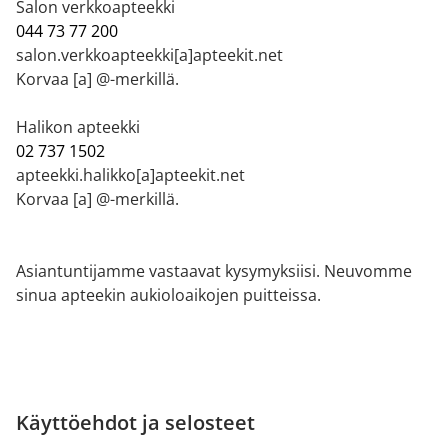
Salon verkkoapteekki
044 73 77 200
salon.verkkoapteekki[a]apteekit.net
Korvaa [a] @-merkillä.
Halikon apteekki
02 737 1502
apteekki.halikko[a]apteekit.net
Korvaa [a] @-merkillä.
Asiantuntijamme vastaavat kysymyksiisi. Neuvomme
sinua apteekin aukioloaikojen puitteissa.
Käyttöehdot ja selosteet