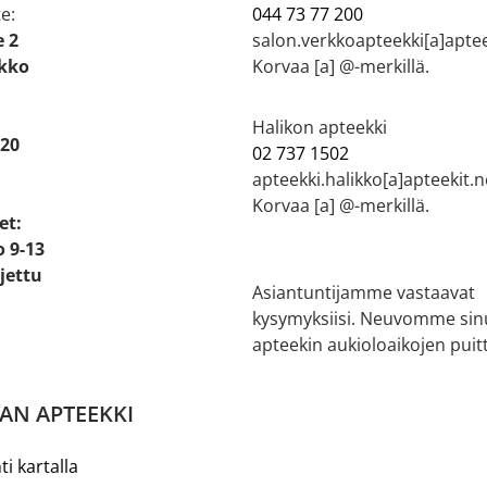
e:
044 73 77 200
e 2
salon.verkkoapteekki[a]aptee
ikko
Korvaa [a] @-merkillä.
Halikon apteekki
 20
02 737 1502
apteekki.halikko[a]apteekit.n
Korvaa [a] @-merkillä.
et:
o 9-13
ljettu
Asiantuntijamme vastaavat
kysymyksiisi. Neuvomme sin
apteekin aukioloaikojen puitt
AN APTEEKKI
ti kartalla