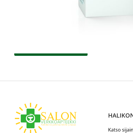
verkkoapteekista?
Reseptilääkkeiden tilaaminen edellyttää voimassa olev
tarkastaa ne
omakanta.fi
-palvelusta. Tilausta varten
tunnistautua. Apteekki käsittelee tilauksesi, jonka jä
Siirry reseptilääketilaukseen
HALIKON
Katso sijain