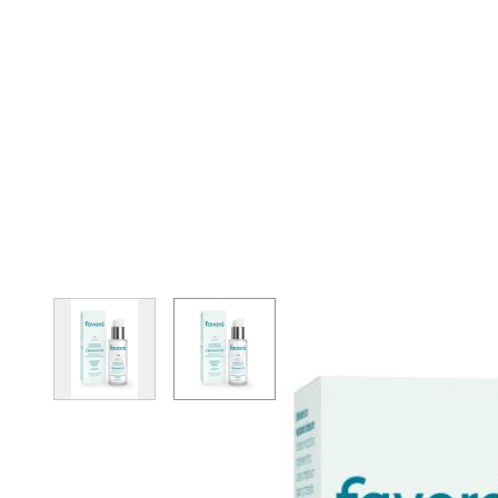
View larger image
View larger image