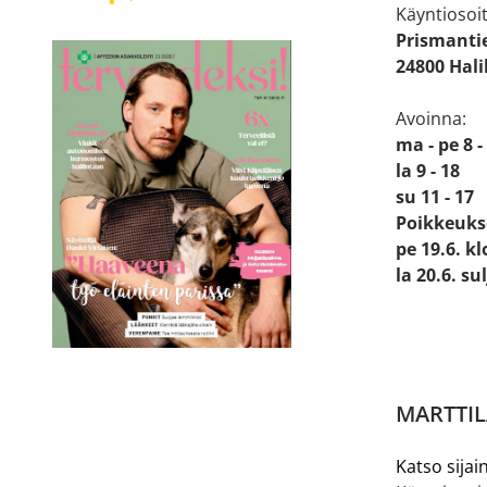
Käyntiosoit
Prismanti
24800 Hal
Avoinna:
ma - pe 8 -
la 9 - 18
su 11 - 17
Poikkeuks
pe 19.6. kl
la 20.6. su
MARTTIL
Katso sijain