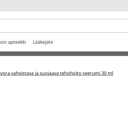
u
kon apteekki
Lääkejäte
vora vahvistava ja suojaava tehohoito seerumi 30 ml