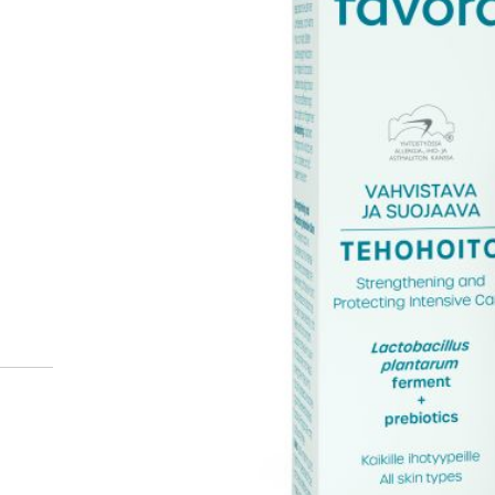
Miten tilaan reseptilääkke