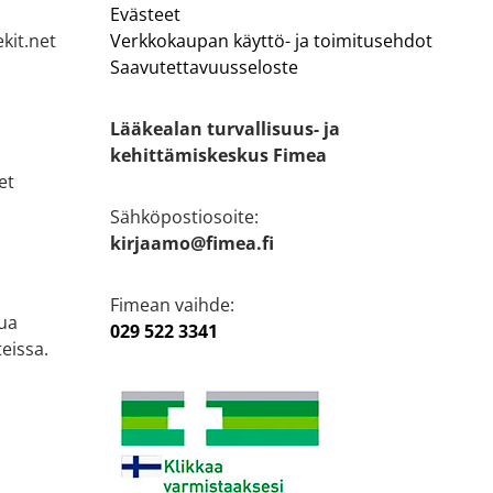
Evästeet
kit.net
Verkkokaupan käyttö- ja toimitusehdot
Saavutettavuusseloste
Lääkealan turvallisuus- ja
kehittämiskeskus Fimea
et
Sähköpostiosoite:
kirjaamo@fimea.fi
Fimean vaihde:
ua
029 522 3341
eissa.