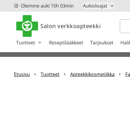
Siirry sisältöön
Olemme auki
15h
03min
Aukioloajat
Hak
Salon verkkoapteekki
Tuotteet
Reseptilääkkeet
Tarjoukset
Hali
Etusivu
Tuotteet
Apteekkikosmetiikka
Fa