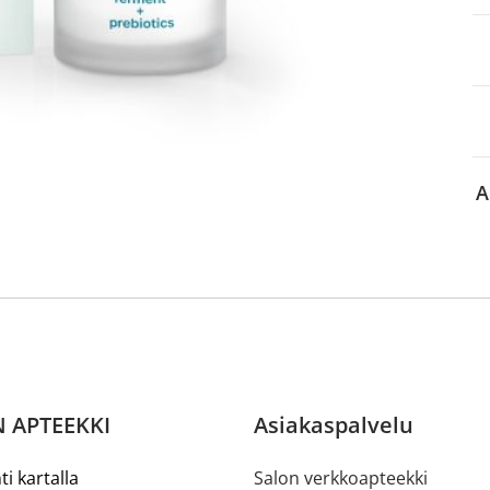
aa reseptiä, ja voit
 sinun pitää ensin
lkeen voit maksaa ostoksesi.
A
 APTEEKKI
Asiakaspalvelu
ti kartalla
Salon verkkoapteekki