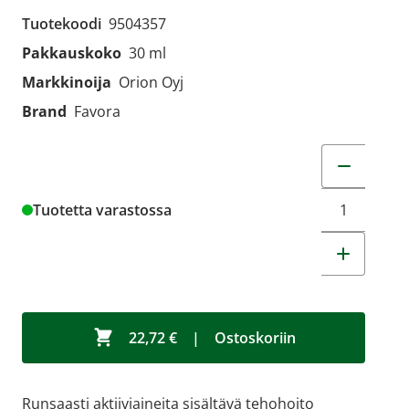
Tuotekoodi
9504357
Pakkauskoko
30 ml
Markkinoija
Orion Oyj
Brand
Favora
Muuta tuot
Tuotetta varastossa
22,72 €
|
Ostoskoriin
Runsaasti aktiiviaineita sisältävä tehohoito