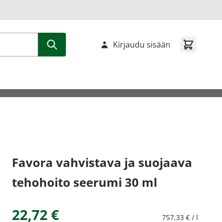
Kirjaudu sisään
Favora vahvistava ja suojaava
tehohoito seerumi 30 ml
22,72 €
757,33 € / l