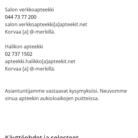
Salon verkkoapteekki
044 73 77 200
salon.verkkoapteekki[a]apteekit.net
Korvaa [a] @-merkillä.
Halikon apteekki
02 737 1502
apteekki.halikko[a]apteekit.net
Korvaa [a] @-merkillä.
Asiantuntijamme vastaavat kysymyksiisi. Neuvomme
sinua apteekin aukioloaikojen puitteissa.
Käyttöehdot ja selosteet