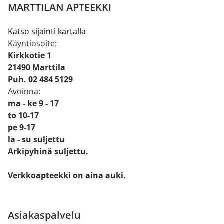
MARTTILAN APTEEKKI
Katso sijainti kartalla
Käyntiosoite:
Kirkkotie 1
21490 Marttila
Puh. 02 484 5129
Avoinna:
ma - ke 9 - 17
to 10-17
pe 9-17
la - su suljettu
Arkipyhinä suljettu.
Verkkoapteekki on aina auki.
Asiakaspalvelu