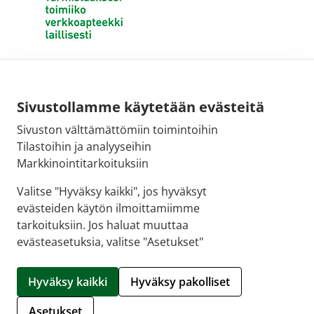
Sivustollamme käytetään evästeitä
Sivuston välttämättömiin toimintoihin
Tilastoihin ja analyyseihin
Markkinointitarkoituksiin
Valitse "Hyväksy kaikki", jos hyväksyt
evästeiden käytön ilmoittamiimme
tarkoituksiin. Jos haluat muuttaa
evästeasetuksia, valitse "Asetukset"
© 2026 SALON VERKKOAPTEEKKI |
Crasman eApteekki
Hyväksy kaikki
Hyväksy pakolliset
Hallitse evästeitä
Asetukset