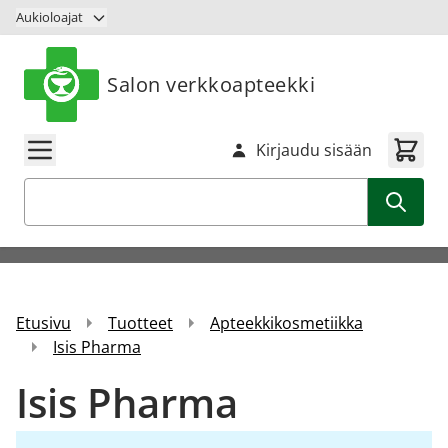
Siirry sisältöön
Aukioloajat
Salon verkkoapteekki
Kirjaudu sisään
Haku
Etusivu
Tuotteet
Apteekkikosmetiikka
Isis Pharma
Isis Pharma