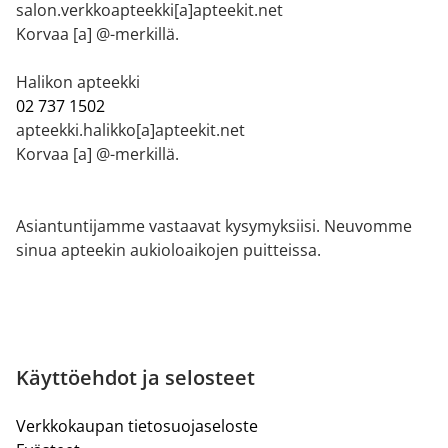
salon.verkkoapteekki[a]apteekit.net
Korvaa [a] @-merkillä.
Halikon apteekki
02 737 1502
apteekki.halikko[a]apteekit.net
Korvaa [a] @-merkillä.
Asiantuntijamme vastaavat kysymyksiisi. Neuvomme
sinua apteekin aukioloaikojen puitteissa.
Käyttöehdot ja selosteet
Verkkokaupan tietosuojaseloste