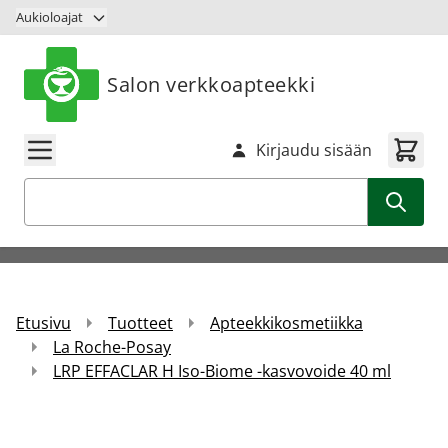
Siirry sisältöön
Aukioloajat
Salon verkkoapteekki
Kirjaudu sisään
Haku
Etusivu
Tuotteet
Apteekkikosmetiikka
La Roche-Posay
LRP EFFACLAR H Iso-Biome -kasvovoide 40 ml