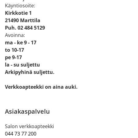
Käyntiosoite:
Kirkkotie 1
21490 Marttila
Puh. 02 484 5129
Avoinna:
ma - ke 9 - 17
to 10-17
pe 9-17
la - su suljettu
Arkipyhinä suljettu.
Verkkoapteekki on aina auki.
Asiakaspalvelu
Salon verkkoapteekki
044 73 77 200