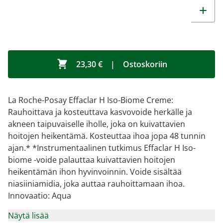
23,30 €
|
Ostoskoriin
La Roche-Posay Effaclar H Iso-Biome Creme:
Rauhoittava ja kosteuttava kasvovoide herkälle ja
akneen taipuvaiselle iholle, joka on kuivattavien
hoitojen heikentämä. Kosteuttaa ihoa jopa 48 tunnin
ajan.* *Instrumentaalinen tutkimus Effaclar H Iso-
biome -voide palauttaa kuivattavien hoitojen
heikentämän ihon hyvinvoinnin. Voide sisältää
niasiiniamidia, joka auttaa rauhoittamaan ihoa.
Innovaatio: Aqua
Näytä lisää