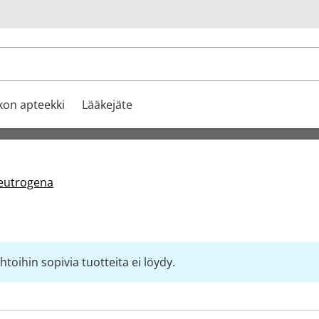
u
kon apteekki
Lääkejäte
eutrogena
toihin sopivia tuotteita ei löydy.