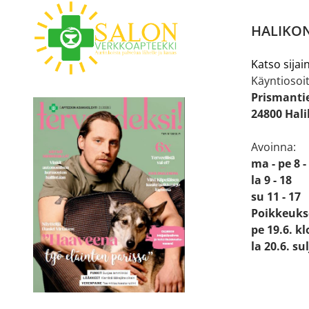
HALIKON
Katso sijain
Käyntiosoit
Prismanti
24800 Hal
Avoinna:
ma - pe 8 -
la 9 - 18
su 11 - 17
Poikkeuks
pe 19.6. kl
la 20.6. su