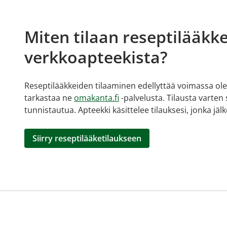
Miten tilaan reseptilääkke
verkkoapteekista?
Reseptilääkkeiden tilaaminen edellyttää voimassa olev
tarkastaa ne
omakanta.fi
-palvelusta. Tilausta varten
tunnistautua. Apteekki käsittelee tilauksesi, jonka jä
Siirry reseptilääketilaukseen