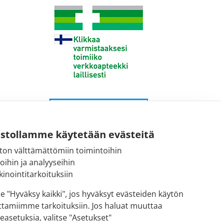
ustollamme käytetään evästeitä
ton välttämättömiin toimintoihin
toihin ja analyyseihin
inointitarkoituksiin
se "Hyväksy kaikki", jos hyväksyt evästeiden käytön
ttamiimme tarkoituksiin. Jos haluat muuttaa
easetuksia, valitse "Asetukset"