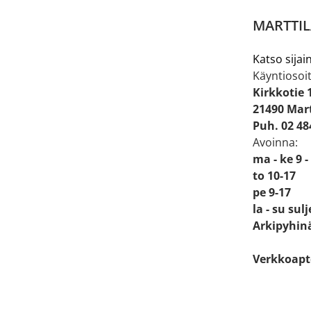
MARTTIL
Katso sijain
Käyntiosoit
Kirkkotie 
21490 Mart
Puh. 02 48
Avoinna:
ma - ke 9 -
to 10-17
pe 9-17
la - su sul
Arkipyhinä
Verkkoapt