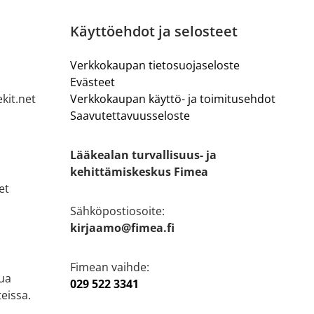
Käyttöehdot ja selosteet
Verkkokaupan tietosuojaseloste
Evästeet
kit.net
Verkkokaupan käyttö- ja toimitusehdot
Saavutettavuusseloste
Lääkealan turvallisuus- ja
kehittämiskeskus Fimea
et
Sähköpostiosoite:
kirjaamo@fimea.fi
Fimean vaihde:
ua
029 522 3341
eissa.