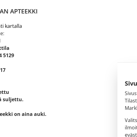
AN APTEEKKI
ti kartalla
e:
1
tila
4 5129
 17
Siv
jettu
Sivus
 suljettu.
Tilas
Markk
eekki on aina auki.
Valit
ilmoi
eväst