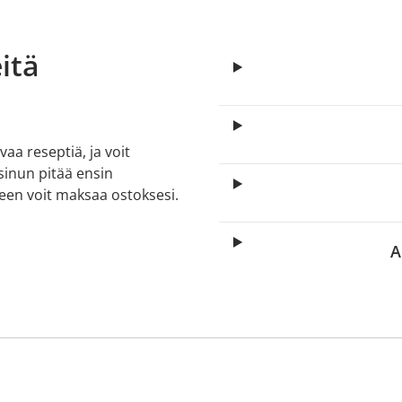
itä
aa reseptiä, ja voit
 sinun pitää ensin
lkeen voit maksaa ostoksesi.
A