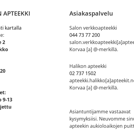
 APTEEKKI
Asiakaspalvelu
ti kartalla
Salon verkkoapteekki
e:
044 73 77 200
e 2
salon.verkkoapteekki[a]aptee
ikko
Korvaa [a] @-merkillä.
Halikon apteekki
 20
02 737 1502
apteekki.halikko[a]apteekit.n
Korvaa [a] @-merkillä.
et:
o 9-13
ljettu
Asiantuntijamme vastaavat
kysymyksiisi. Neuvomme sin
apteekin aukioloaikojen puitt