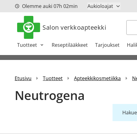
Siirry sisältöön
Olemme auki
07h
02min
Aukioloajat
Hak
Salon verkkoapteekki
Tuotteet
Reseptilääkkeet
Tarjoukset
Hali
Etusivu
Tuotteet
Apteekkikosmetiikka
N
Neutrogena
Hakueh