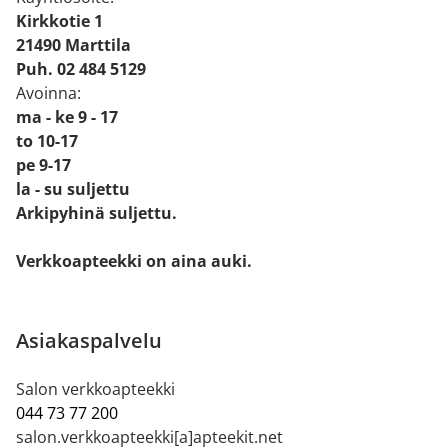
Kirkkotie 1
21490 Marttila
Puh. 02 484 5129
Avoinna:
ma - ke 9 - 17
to 10-17
pe 9-17
la - su suljettu
Arkipyhinä suljettu.
Verkkoapteekki on aina auki.
Asiakaspalvelu
Salon verkkoapteekki
044 73 77 200
salon.verkkoapteekki[a]apteekit.net