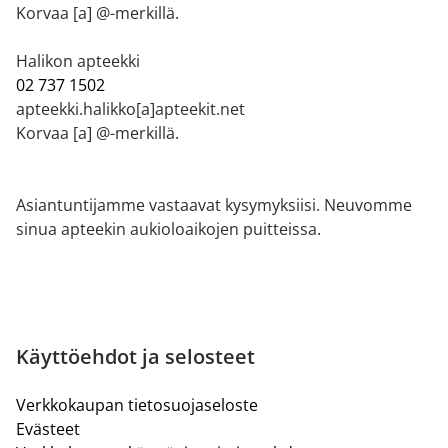
Korvaa [a] @-merkillä.
Halikon apteekki
02 737 1502
apteekki.halikko[a]apteekit.net
Korvaa [a] @-merkillä.
Asiantuntijamme vastaavat kysymyksiisi. Neuvomme
sinua apteekin aukioloaikojen puitteissa.
Käyttöehdot ja selosteet
Verkkokaupan tietosuojaseloste
Evästeet