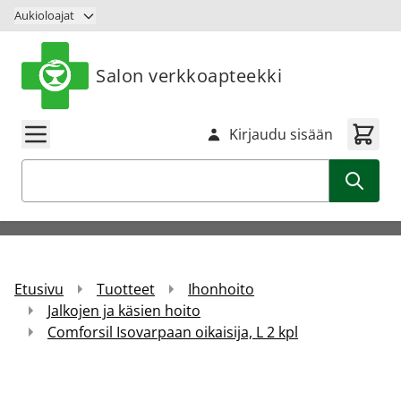
Siirry sisältöön
Aukioloajat
Salon verkkoapteekki
Kirjaudu sisään
Haku
Etusivu
Tuotteet
Ihonhoito
Jalkojen ja käsien hoito
Comforsil Isovarpaan oikaisija, L 2 kpl