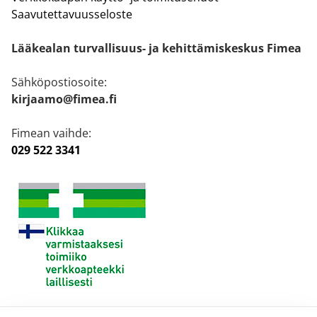
Saavutettavuusseloste
Lääkealan turvallisuus- ja kehittämiskeskus Fimea
Sähköpostiosoite:
kirjaamo@fimea.fi
Fimean vaihde:
029 522 3341