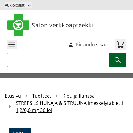
Siirry sisältöön
Aukioloajat
Salon verkkoapteekki
Kirjaudu sisään
Haku
Etusivu
Tuotteet
Kipu ja flunssa
STREPSILS HUNAJA & SITRUUNA imeskelytabletti
1,2/0,6 mg 36 fol