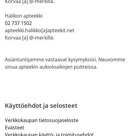
Korvaa [a] @-merkillä.
Halikon apteekki
02 737 1502
apteekki.halikko[a]apteekit.net
Korvaa [a] @-merkillä.
Asiantuntijamme vastaavat kysymyksiisi. Neuvomme
sinua apteekin aukioloaikojen puitteissa.
Käyttöehdot ja selosteet
Verkkokaupan tietosuojaseloste
Evästeet
Verkkokaupan käyttö- ja toimitusehdot