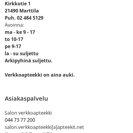
Kirkkotie 1
21490 Marttila
Puh. 02 484 5129
Avoinna:
ma - ke 9 - 17
to 10-17
pe 9-17
la - su suljettu
Arkipyhinä suljettu.
Verkkoapteekki on aina auki.
Asiakaspalvelu
Salon verkkoapteekki
044 73 77 200
salon.verkkoapteekki[a]apteekit.net