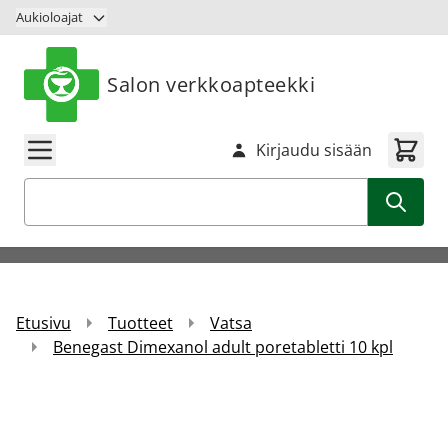
Siirry sisältöön
Aukioloajat
Salon verkkoapteekki
Kirjaudu sisään
Haku
Etusivu
Tuotteet
Vatsa
Benegast Dimexanol adult poretabletti 10 kpl