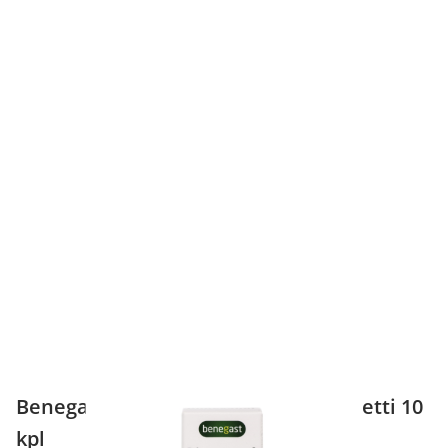
Benegast Dimexanol adult poretabletti 10
kpl