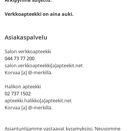
Arkipyhinä suljettu.
Verkkoapteekki on aina auki.
Asiakaspalvelu
Salon verkkoapteekki
044 73 77 200
salon.verkkoapteekki[a]apteekit.net
Korvaa [a] @-merkillä.
Halikon apteekki
02 737 1502
apteekki.halikko[a]apteekit.net
Korvaa [a] @-merkillä.
Asiantuntijamme vastaavat kysymyksiisi. Neuvomme