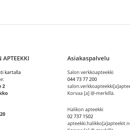
 APTEEKKI
Asiakaspalvelu
ti kartalla
Salon verkkoapteekki
e:
044 73 77 200
e 2
salon.verkkoapteekki[a]aptee
ikko
Korvaa [a] @-merkillä.
Halikon apteekki
 20
02 737 1502
apteekki.halikko[a]apteekit.n