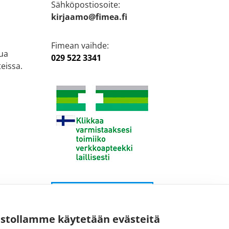
Sähköpostiosoite:
kirjaamo@fimea.fi
Fimean vaihde:
ua
029 522 3341
eissa.
ustollamme käytetään evästeitä