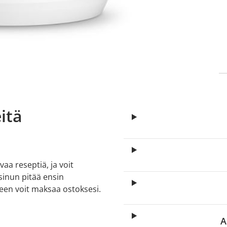
itä
aa reseptiä, ja voit
 sinun pitää ensin
lkeen voit maksaa ostoksesi.
A