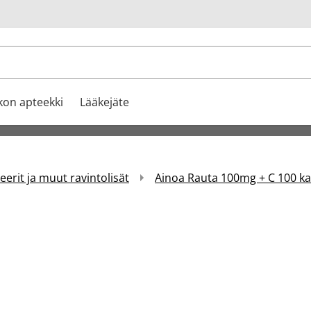
u
kon apteekki
Lääkejäte
erit ja muut ravintolisät
Ainoa Rauta 100mg + C 100 k