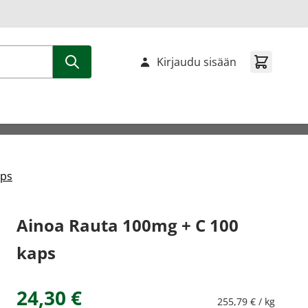
Kirjaudu sisään
aps
Ainoa Rauta 100mg + C 100
kaps
24,30 €
255,79 € / kg