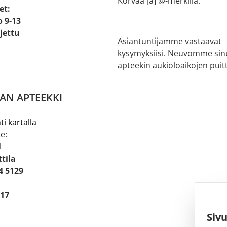
Korvaa [a] @-merkillä.
et:
o 9-13
ljettu
Asiantuntijamme vastaavat
kysymyksiisi. Neuvomme sin
apteekin aukioloaikojen puitt
AN APTEEKKI
ti kartalla
e:
1
tila
4 5129
 17
Siv