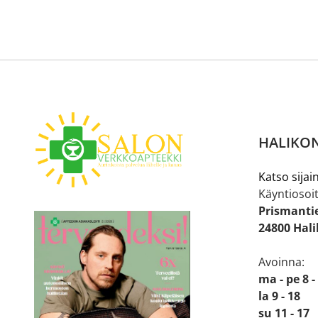
HALIKON
Katso sijain
Käyntiosoit
Prismanti
24800 Hal
Avoinna:
ma - pe 8 -
la 9 - 18
su 11 - 17