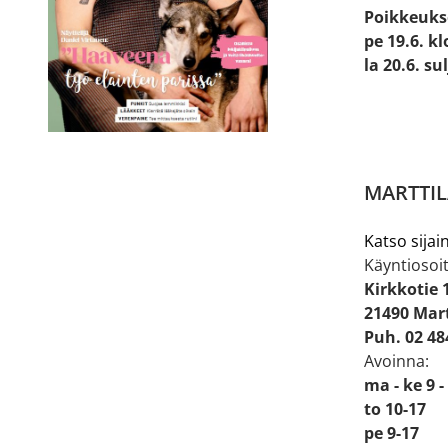
Poikkeuks
pe 19.6. kl
la 20.6. su
MARTTIL
Katso sijain
Käyntiosoit
Kirkkotie 
21490 Mart
Puh. 02 48
Avoinna:
ma - ke 9 -
to 10-17
pe 9-17