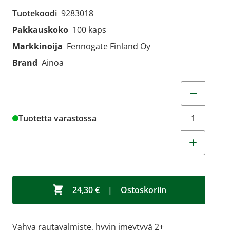
Tuotekoodi
9283018
Pakkauskoko
100 kaps
Markkinoija
Fennogate Finland Oy
Brand
Ainoa
Muuta tuot
Tuotetta varastossa
24,30 €
|
Ostoskoriin
Vahva rautavalmiste, hyvin imeytyvä 2+