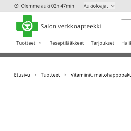
Siirry sisältöön
Olemme auki
02h
47min
Aukioloajat
Hak
Salon verkkoapteekki
Tuotteet
Reseptilääkkeet
Tarjoukset
Hali
Etusivu
Tuotteet
Vitamiinit, maitohappobakte