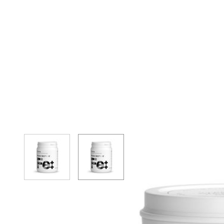
View larger image
View larger image