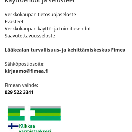
Käyttöehdot ja selosteet
Verkkokaupan tietosuojaseloste
Evästeet
Verkkokaupan käyttö- ja toimitusehdot
Saavutettavuusseloste
Lääkealan turvallisuus- ja kehittämiskeskus Fimea
Sähköpostiosoite:
kirjaamo@fimea.fi
Fimean vaihde:
029 522 3341