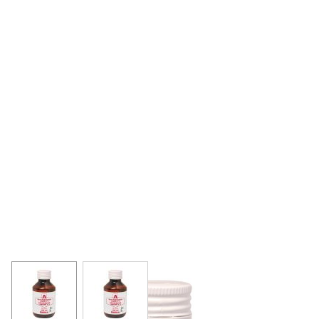
View larger image
View larger image