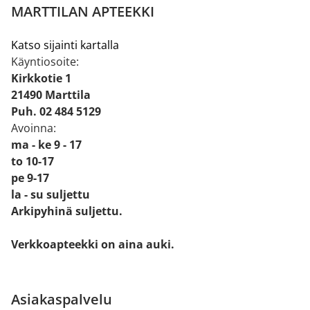
MARTTILAN APTEEKKI
Katso sijainti kartalla
Käyntiosoite:
Kirkkotie 1
21490 Marttila
Puh. 02 484 5129
Avoinna:
ma - ke 9 - 17
to 10-17
pe 9-17
la - su suljettu
Arkipyhinä suljettu.
Verkkoapteekki on aina auki.
Asiakaspalvelu