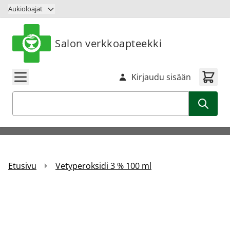
Siirry sisältöön
Aukioloajat
Salon verkkoapteekki
Kirjaudu sisään
Haku
Etusivu
Vetyperoksidi 3 % 100 ml