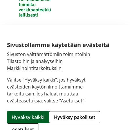
Sivustollamme käytetään evästeitä
Sivuston välttämättömiin toimintoihin
Tilastoihin ja analyyseihin
Markkinointitarkoituksiin
Valitse "Hyväksy kaikki", jos hyväksyt
evästeiden käytön ilmoittamiimme
tarkoituksiin. Jos haluat muuttaa
evästeasetuksia, valitse "Asetukset"
© 2026 SALON VERKKOAPTEEKKI |
Crasman eApteekki
Hyväksy kaikki
Hyväksy pakolliset
Hallitse evästeitä
Asetukset