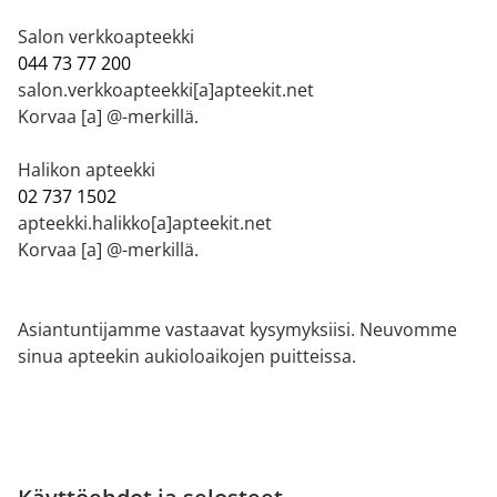
Salon verkkoapteekki
044 73 77 200
salon.verkkoapteekki[a]apteekit.net
Korvaa [a] @-merkillä.
Halikon apteekki
02 737 1502
apteekki.halikko[a]apteekit.net
Korvaa [a] @-merkillä.
Asiantuntijamme vastaavat kysymyksiisi. Neuvomme
sinua apteekin aukioloaikojen puitteissa.