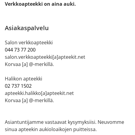
Verkkoapteekki on aina auki.
Asiakaspalvelu
Salon verkkoapteekki
044 73 77 200
salon.verkkoapteekki[a]apteekit.net
Korvaa [a] @-merkillä.
Halikon apteekki
02 737 1502
apteekki.halikko[a]apteekit.net
Korvaa [a] @-merkillä.
Asiantuntijamme vastaavat kysymyksiisi. Neuvomme
sinua apteekin aukioloaikojen puitteissa.