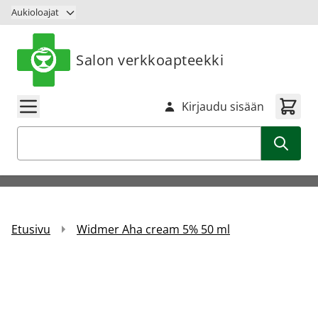
Siirry sisältöön
Aukioloajat
Salon verkkoapteekki
Kirjaudu sisään
Haku
Etusivu
Widmer Aha cream 5% 50 ml