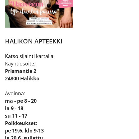
HALIKON APTEEKKI
Katso sijainti kartalla
Käyntiosoite:
Prismantie 2
24800 Halikko
Avoinna:
ma - pe 8 - 20
la 9 - 18
su 11 - 17
Poikkeukset:
pe 19.6. klo 9-13
la 20.6. suljettu