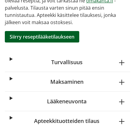
olevaa reseptiä, ja voit tarkastaa ne
omakanta.fi
-
palvelusta. Tilausta varten sinun pitää ensin
tunnistautua. Apteekki käsittelee tilauksesi, jonka
jälkeen voit maksaa ostoksesi.
Siirry reseptilääketilaukseen
Turvallisuus
Maksaminen
Lääkeneuvonta
Apteekkituotteiden tilaus